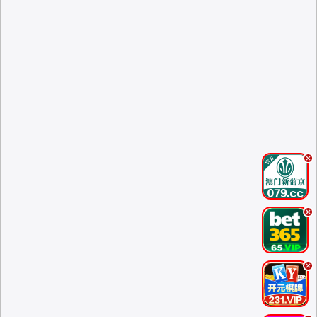
.
.
.