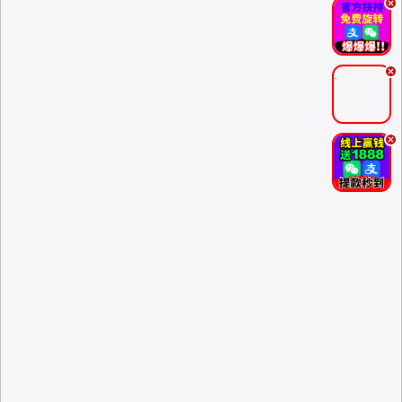
.
.
.