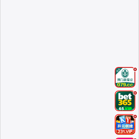
.
.
.