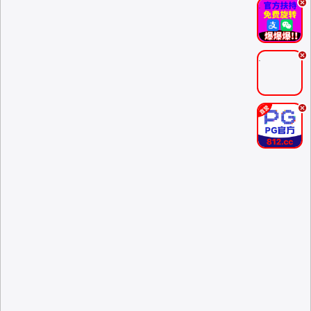
.
.
.