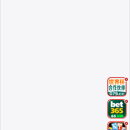
.
.
.