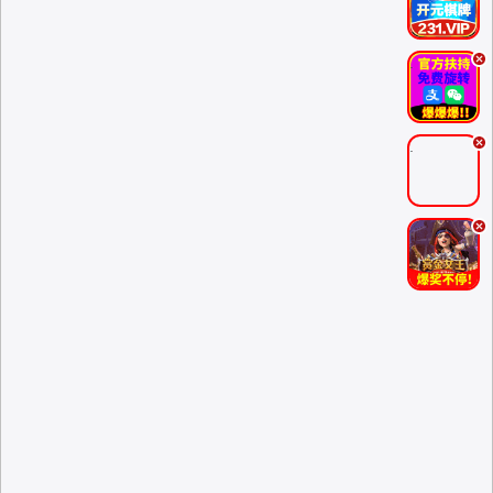
.
.
.