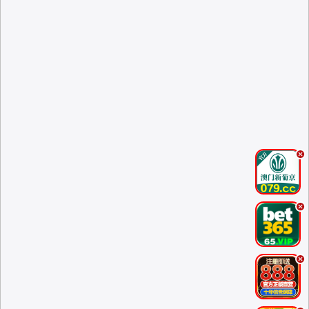
.
.
.