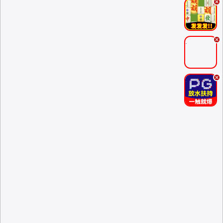
.
.
.