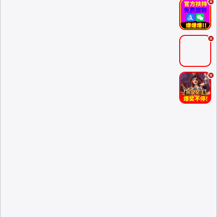
.
.
.