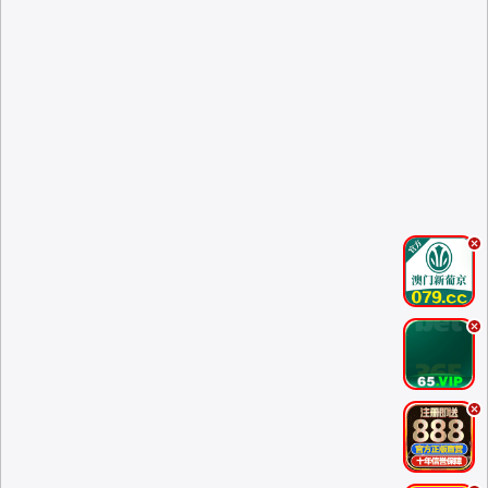
.
.
.