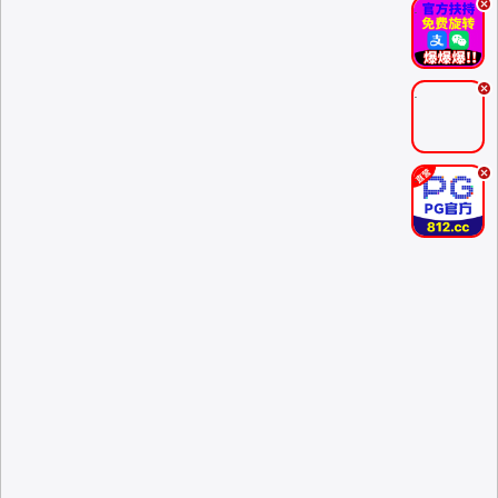
.
.
.