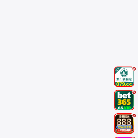
.
.
.