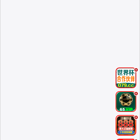
.
.
.