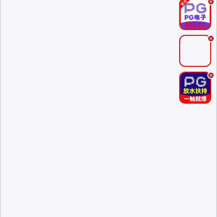
.
.
.